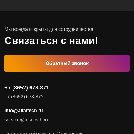
Системы хранения данных
Инфраструктура серверных помещений
Мы всегда открыты для сотрудничества!
Программное обеспечение
Связаться с нами!
Автоматизированные рабочие места
Обратный звонок
Комплексные услуги
Видеоконференцсвязь
+7 (8652) 678-871
Поставка продуктов для резервного копирования данных
+7 (8652) 678-872
Аудит и консалтинг
info@alfaitech.ru
Соответствие требованиям и стандартам
service@alfaitech.ru
Антивирусная защита
Контроль действий пользователей
Центральный офис в г. Ставрополь: