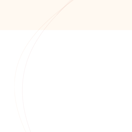
+7 (8652) 678-871
+7 (8652) 678-872
info@alfaitech.ru
355041, РФ, Ставропольский край, город
Ставрополь, проспект Кулакова, дом 15Б