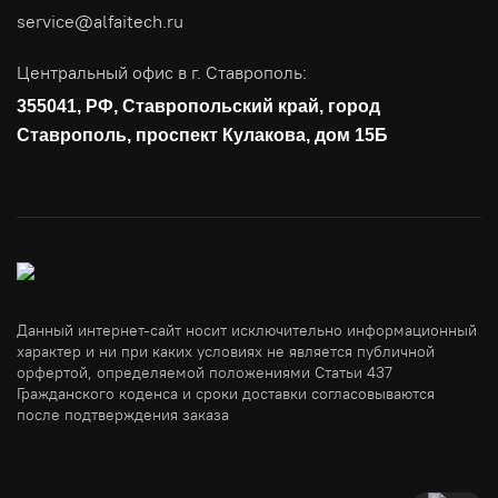
service@alfaitech.ru
Антивирусная защита
Контроль действий пользователей
Центральный офис в г. Ставрополь:
Управление доступом
355041, РФ, Ставропольский край, город
Сетевая безопасность
Ставрополь, проспект Кулакова, дом 15Б
Данный интернет-сайт носит исключительно информационный
характер и ни при каких условиях не является публичной
орфертой, определяемой положениями Статьи 437
Гражданского коденса и сроки доставки согласовываются
после подтверждения заказа