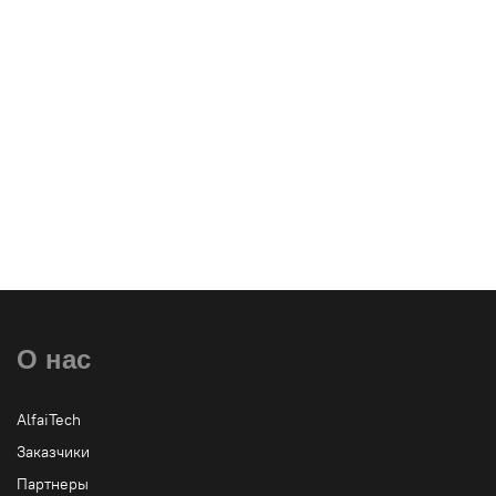
Оставить заявку
О нас
Узнать больше или заказать
AlfaiTech
Заказчики
Партнеры