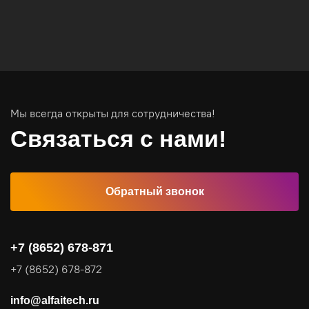
Вычислительные массивы
Инфраструктурное ПО
Системы хранения данных
Инфраструктура серверных помещений
Мы всегда открыты для сотрудничества!
Программное обеспечение
Связаться с нами!
Автоматизированные рабочие места
Обратный звонок
Комплексные услуги
Видеоконференцсвязь
+7 (8652) 678-871
Поставка продуктов для резервного копирования данных
+7 (8652) 678-872
Аудит и консалтинг
info@alfaitech.ru
Соответствие требованиям и стандартам