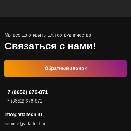
Инфраструктурное ПО
Системы хранения данных
Инфраструктура серверных помещений
Мы всегда открыты для сотрудничества!
Программное обеспечение
Связаться с нами!
Автоматизированные рабочие места
Обратный звонок
Комплексные услуги
Видеоконференцсвязь
+7 (8652) 678-871
Поставка продуктов для резервного копирования данных
+7 (8652) 678-872
Аудит и консалтинг
info@alfaitech.ru
Соответствие требованиям и стандартам
service@alfaitech.ru
Антивирусная защита