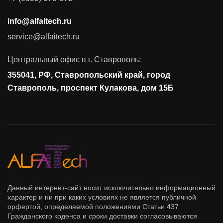
Аудит и консалтинг
info@alfaitech.ru
Соответствие требованиям и стандартам
service@alfaitech.ru
Антивирусная защита
Контроль действий пользователей
Центральный офис в г. Ставрополь:
Управление доступом
355041, РФ, Ставропольский край, город
Сетевая безопасность
Ставрополь, проспект Кулакова, дом 15Б
Данный интернет-сайт носит исключительно информационный
характер и ни при каких условиях не является публичной
орфертой, определяемой положениями Статьи 437
Гражданского коденса и сроки доставки согласовываются