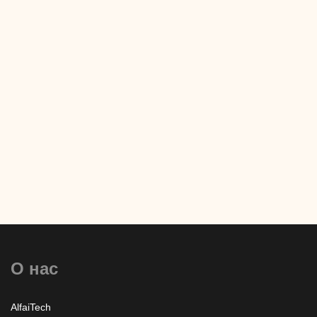
Мы всегда открыты для сотрудничества!
Связаться с нами!
Обратный звонок
+7 (8652) 678-871
+7 (8652) 678-872
О нас
info@alfaitech.ru
AlfaiTech
355041, РФ, Ставропольский край, город